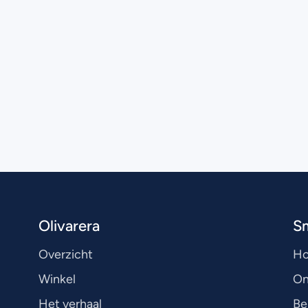
Olivarera
S
Overzicht
H
Winkel
On
Het verhaal
Be