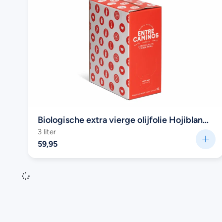
Biologische extra vierge olijfolie Hojiblanca
(Family Range) van Entre Caminos (Bag in
3 liter
box)
59,95