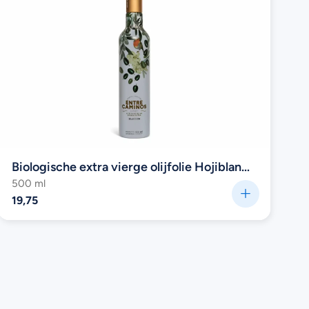
Biologische extra vierge olijfolie Hojiblanca
(Selección) van Entre Caminos (Glazen
500 ml
fles)
19,75