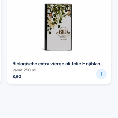
Biologische extra vierge olijfolie Hojiblanca
(Selección) van Entre Caminos (Blik)
Vanaf 250 ml
8,50