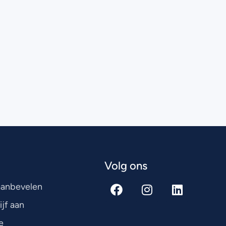
Volg ons
 aanbevelen
ijf aan
e