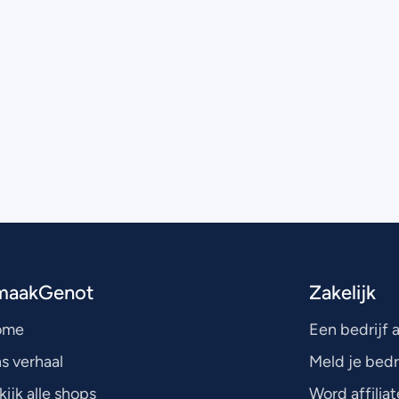
maakGenot
Zakelijk
ome
Een bedrijf
s verhaal
Meld je bedr
kijk alle shops
Word affiliat