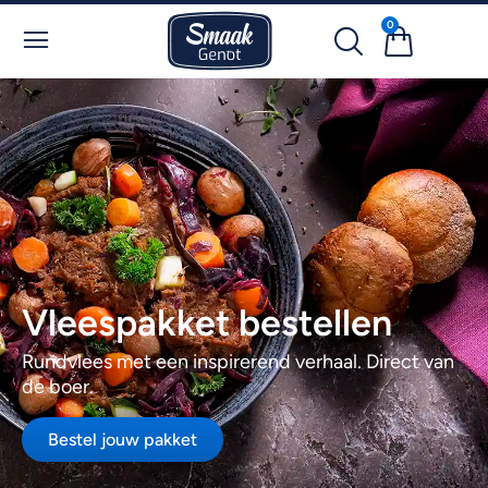
0
Vleespakket bestellen
Rundvlees met een inspirerend verhaal. Direct van
de boer.
Bestel jouw pakket