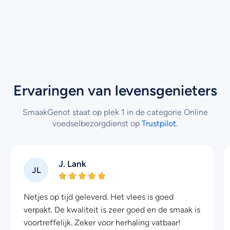
Ervaringen van levensgenieters
SmaakGenot staat op plek 1 in de categorie Online
voedselbezorgdienst op
Trustpilot
.
Nadine van Dijk
ND
Ik be zeer tevreden en heb dit bedrijf al
aangeraden aan anderen. Smaakgenot heeft een
mooi veelzijdig assortiment voor een heel