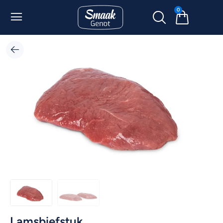
0
Lamsbiefstuk