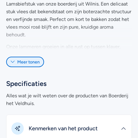
Lamsbiefstuk van onze boerderij uit Wilnis. Een delicaat
stuk vlees dat bekendstaat om zijn boterzachte structuur
en verfijnde smaak. Perfect om kort te bakken zodat het
vlees mooi rosé blijft en zijn pure, kruidige aroma
behoudt.
Onze lammeren groeien in alle rust op tussen klaver,
weegbree en wilde bloemen in het Groene Hart. Dankzij
Meer tonen
deze natuurlijke voeding krijgt het vlees zijn
kenmerkende, zachte smaak. We werken natuurinclusief
en dus zonder kunstmest of bestrijdingsmiddelen.
Specificaties
Bak de biefstuk kort in boter met rozemarijn en serveer
Alles wat je wilt weten over de producten van Boerderij
met een beetje zeezout. Een zeer smakelijk stuk vlees
het Veldhuis.
waarin eenvoud en ambacht samenkomen.
Heb je nog vragen over het online bestellen van deze
lamsbiefstuk? Kijk dan eens bij de
veelgestelde vragen
.
Kenmerken van het product
Uiteraard kan je voor meer informatie ook
contact
met