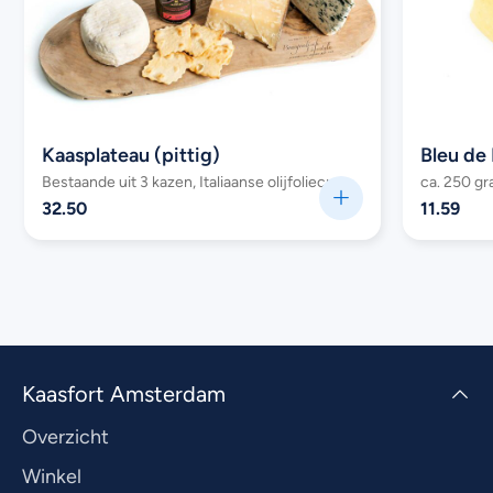
Kaasplateau (pittig)
Bleu de 
Bestaande uit 3 kazen, Italiaanse olijfoliecrackers en confiture
ca. 250 g
32.50
11.59
Kaasfort Amsterdam
Overzicht
Winkel