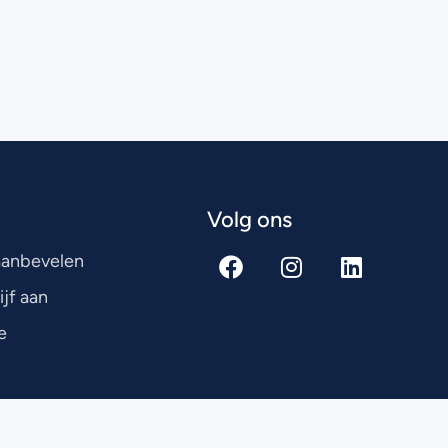
Volg ons
 aanbevelen
ijf aan
e