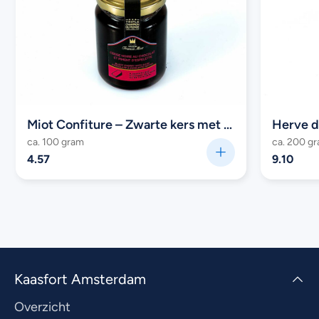
Miot Confiture – Zwarte kers met chocolade en Piment d’Espelette
Herve d
ca. 100 gram
ca. 200 g
4.57
9.10
Kaasfort Amsterdam
Overzicht