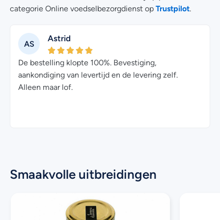
Trustpilot
categorie Online voedselbezorgdienst op
.
trid
Cindy
CI
ng klopte 100%. Bevestiging,
Bestelling is ver
g van levertijd en de levering zelf.
nu gegeten en sma
 lof.
met de andere pro
Smaakvolle uitbreidingen