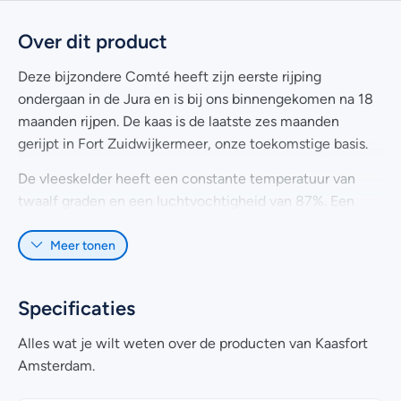
Over dit product
Deze bijzondere Comté heeft zijn eerste rijping
ondergaan in de Jura en is bij ons binnengekomen na 18
maanden rijpen. De kaas is de laatste zes maanden
gerijpt in Fort Zuidwijkermeer, onze toekomstige basis.
De vleeskelder heeft een constante temperatuur van
twaalf graden en een luchtvochtigheid van 87%. Een
ideale ambiance om de Comté een subtiel karakter te
Meer tonen
geven. Gedurende de rijping keren wij de kaas wekelijks
en wassen wij deze met zout en water. Hierdoor ontstaat
een fruitige kaas met smeuïge pâte en nootachtige
Specificaties
tonen.
Alles wat je wilt weten over de producten van Kaasfort
Amsterdam.