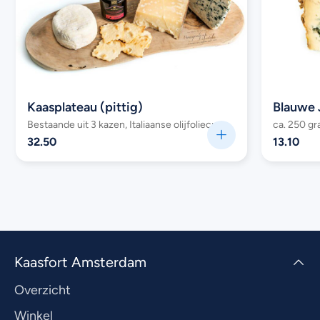
Kaasplateau (pittig)
Blauwe 
Bestaande uit 3 kazen, Italiaanse olijfoliecrackers en confiture
ca. 250 g
32.50
13.10
Kaasfort Amsterdam
Overzicht
Winkel