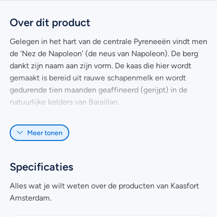
Over dit product
Gelegen in het hart van de centrale Pyreneeën vindt men
de ‘Nez de Napoleon’ (de neus van Napoleon). De berg
dankt zijn naam aan zijn vorm. De kaas die hier wordt
gemaakt is bereid uit rauwe schapenmelk en wordt
gedurende tien maanden geaffineerd (gerijpt) in de
natuurlijke kelders van Baraillan.
De eigen tradities van de boeren uit de hoge Pyreneeën
Meer tonen
hebben ervoor gezorgd dat er een kaas is ontstaan die
rustig mee kan met de grote smeuïge en oude kazen uit
andere delen van Frankrijk.
Specificaties
Alles wat je wilt weten over de producten van Kaasfort
Amsterdam.