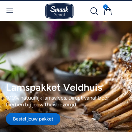
0
Lamspakket Veldhuis
100% natuurlijk lamsvlees. Direct vanaf boer
Gerben bij jouw thuisbezorgd.
Bestel jouw pakket