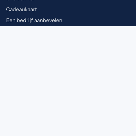
Cadeaukaart
Een bedrijf aanbevelen
Vlees van de boer
Klantenservice
Zakelijk
Voor de levensgenieter